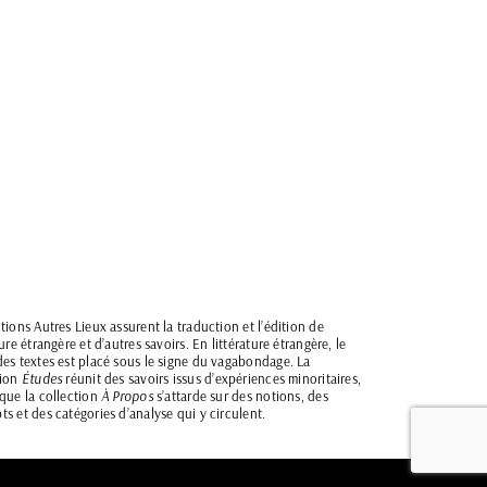
tions Autres Lieux assurent la traduction et l’édition de
ture étrangère et d’autres savoirs. En littérature étrangère, le
des textes est placé sous le signe du vagabondage. La
tion
Études
réunit des savoirs issus d’expériences minoritaires,
 que la collection
À Propos
s’attarde sur des notions, des
s et des catégories d’analyse qui y circulent.