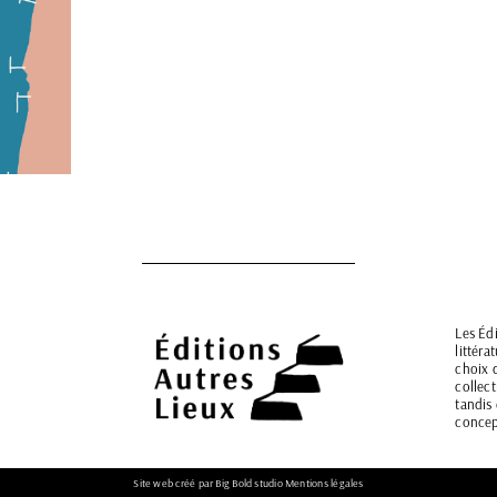
Les Édi
littéra
choix 
collec
tandis
concept
Site web créé par
Big Bold studio
Mentions légales