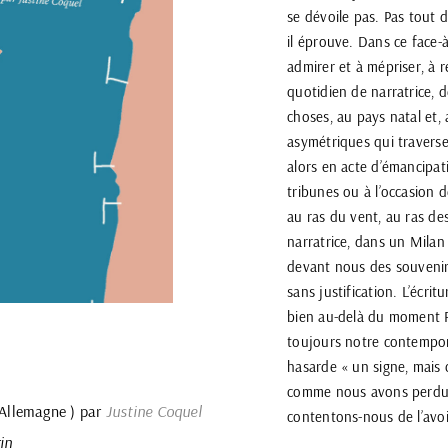
se dévoile pas. Pas tout de 
il éprouve. Dans ce face-à
admirer et à mépriser, à r
quotidien de narratrice,
choses, au pays natal et,
asymétriques qui travers
alors en acte d’émancipat
tribunes ou à l’occasion 
au ras du vent, au ras des
narratrice, dans un Milan
devant nous des souvenirs
sans justification. L’écri
bien au-delà du moment RD
toujours notre contempor
hasarde « un signe, mais 
comme nous avons perdu 
(Allemagne ) par
Justine Coquel
contentons-nous de l’avoi
in