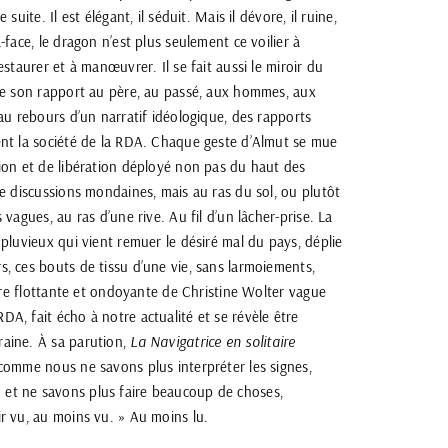
suite. Il est élégant, il séduit. Mais il dévore, il ruine,
-face, le dragon n’est plus seulement ce voilier à
estaurer et à manœuvrer. Il se fait aussi le miroir du
 de son rapport au père, au passé, aux hommes, aux
 au rebours d’un narratif idéologique, des rapports
ent la société de la RDA. Chaque geste d’Almut se mue
ion et de libération déployé non pas du haut des
de discussions mondaines, mais au ras du sol, ou plutôt
 vagues, au ras d’une rive. Au fil d’un lâcher-prise. La
 pluvieux qui vient remuer le désiré mal du pays, déplie
, ces bouts de tissu d’une vie, sans larmoiements,
ture flottante et ondoyante de Christine Wolter vague
A, fait écho à notre actualité et se révèle être
aine. À sa parution,
La Navigatrice en solitaire
comme nous ne savons plus interpréter les signes,
et ne savons plus faire beaucoup de choses,
r vu, au moins vu. » Au moins lu.