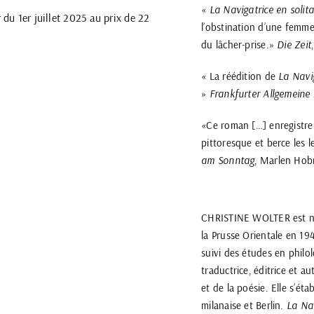
«
La Navigatrice en solita
r du 1er juillet 2025 au prix de 22
l’obstination d’une femme
du lâcher-prise.»
Die Zeit
« La réédition de
La Navig
»
Frankfurter Allgemeine
«Ce roman […] enregistre
pittoresque et berce les l
am Sonntag
, Marlen Hob
CHRISTINE WOLTER est née
la Prusse Orientale en 1944
suivi des études en philol
traductrice, éditrice et a
et de la poésie. Elle s’éta
milanaise et Berlin.
La Nav