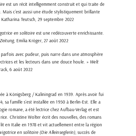
ire
est un récit intelligemment construit et qui traite de
. Mais c’est aussi une étude stylistiquement brillante
, Katharina Teutsch, 29 septembre 2022
atrice en solitaire
est une redécouverte enrichissante.
 Zeitung
, Emilia Kröger, 27 août 2022
 parfois avec pudeur, puis narre dans une atmosphère
ectrices et les lecteurs dans une douce houle. »
Welt
rack, 6 août 2022
 à Königsberg / Kaliningrad en 1939. Après avoir fui
, sa famille s’est installée en 1950 à Berlin-Est. Elle a
ogie romane, a été lectrice chez Aufbau-Verlag et est
utrice. Christine Wolter écrit des nouvelles, des romans
blit en Italie en 1978 et vit actuellement entre la région
igatrice en solitaire (Die Alleinseglerin)
, succès de